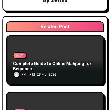
By
2etmx
o
s
Related Post
SLOT
Complete Guide to Online Mahjong for
Beginners
2etmx
28 Mei 2026