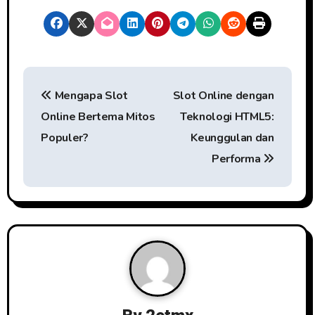
N
Mengapa Slot
Slot Online dengan
a
Online Bertema Mitos
Teknologi HTML5:
v
Populer?
Keunggulan dan
i
Performa
g
a
s
i
p