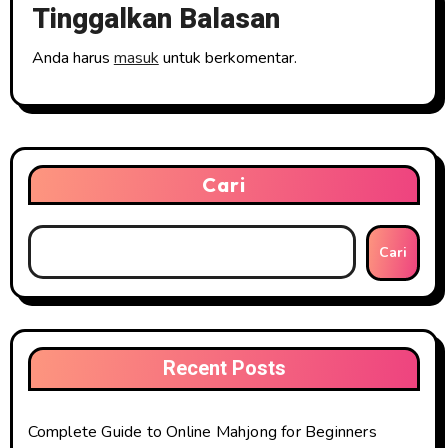
Tinggalkan Balasan
Anda harus
masuk
untuk berkomentar.
Cari
Cari
Recent Posts
Complete Guide to Online Mahjong for Beginners