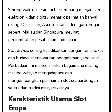
Seiring waktu, mesin ini berkembang menjadi versi
elektronik dan digital, menarik perhatian banyak
orang. Di sisi lain, Asia, terutama di negara-negara
seperti Makau dan Singapura, melihat
pertumbuhan pesat dalam industri ini.
Slot di Asia sering kali dikaitkan dengan tema lokal
dan budaya, menawarkan pengalaman yang unik.
Perbedaan ini mencerminkan bagaimana masing-
masing wilayah mengadaptasi dan
mengembangkan permainan slot sesuai dengan
selera dan tradisi masyarakatnya.
Karakteristik Utama Slot
Eropa