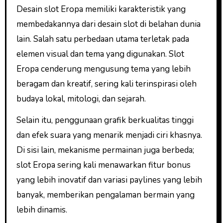
Desain slot Eropa memiliki karakteristik yang
membedakannya dari desain slot di belahan dunia
lain. Salah satu perbedaan utama terletak pada
elemen visual dan tema yang digunakan. Slot
Eropa cenderung mengusung tema yang lebih
beragam dan kreatif, sering kali terinspirasi oleh
budaya lokal, mitologi, dan sejarah.
Selain itu, penggunaan grafik berkualitas tinggi
dan efek suara yang menarik menjadi ciri khasnya.
Di sisi lain, mekanisme permainan juga berbeda;
slot Eropa sering kali menawarkan fitur bonus
yang lebih inovatif dan variasi paylines yang lebih
banyak, memberikan pengalaman bermain yang
lebih dinamis.