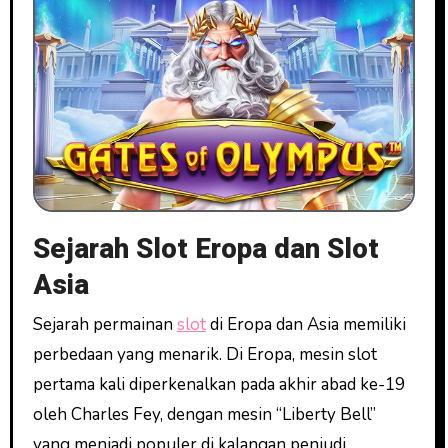
Sejarah Slot Eropa dan Slot
Asia
Sejarah permainan
slot
di Eropa dan Asia memiliki
perbedaan yang menarik. Di Eropa, mesin slot
pertama kali diperkenalkan pada akhir abad ke-19
oleh Charles Fey, dengan mesin “Liberty Bell”
yang menjadi populer di kalangan penjudi.