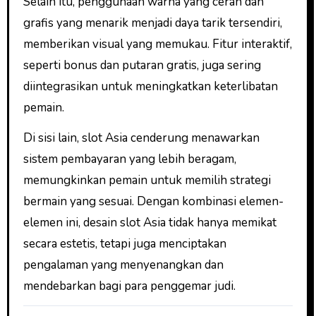
Selain itu, penggunaan warna yang cerah dan
grafis yang menarik menjadi daya tarik tersendiri,
memberikan visual yang memukau. Fitur interaktif,
seperti bonus dan putaran gratis, juga sering
diintegrasikan untuk meningkatkan keterlibatan
pemain.
Di sisi lain, slot Asia cenderung menawarkan
sistem pembayaran yang lebih beragam,
memungkinkan pemain untuk memilih strategi
bermain yang sesuai. Dengan kombinasi elemen-
elemen ini, desain slot Asia tidak hanya memikat
secara estetis, tetapi juga menciptakan
pengalaman yang menyenangkan dan
mendebarkan bagi para penggemar judi.