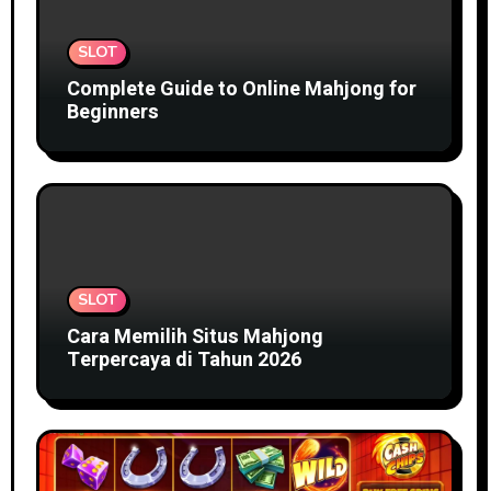
SLOT
Complete Guide to Online Mahjong for
Beginners
SLOT
Cara Memilih Situs Mahjong
Terpercaya di Tahun 2026