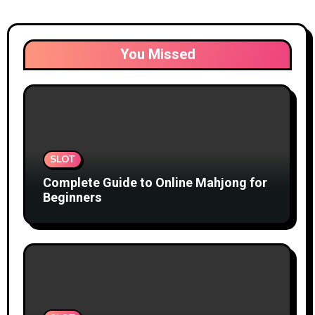
You Missed
SLOT
Complete Guide to Online Mahjong for
Beginners