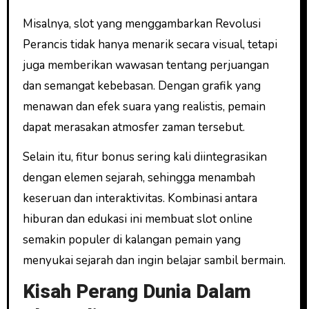
Misalnya, slot yang menggambarkan Revolusi
Perancis tidak hanya menarik secara visual, tetapi
juga memberikan wawasan tentang perjuangan
dan semangat kebebasan. Dengan grafik yang
menawan dan efek suara yang realistis, pemain
dapat merasakan atmosfer zaman tersebut.
Selain itu, fitur bonus sering kali diintegrasikan
dengan elemen sejarah, sehingga menambah
keseruan dan interaktivitas. Kombinasi antara
hiburan dan edukasi ini membuat slot online
semakin populer di kalangan pemain yang
menyukai sejarah dan ingin belajar sambil bermain.
Kisah Perang Dunia Dalam