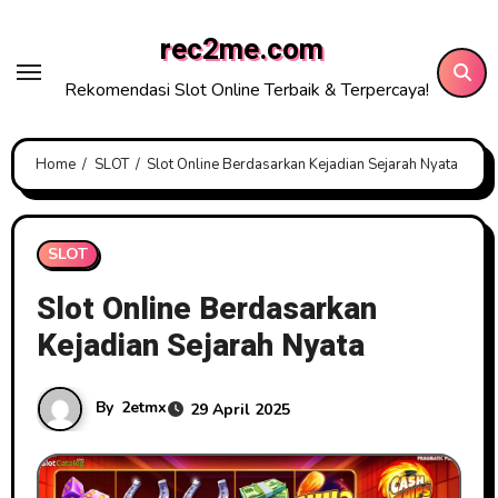
Skip
rec2me.com
to
content
Rekomendasi Slot Online Terbaik & Terpercaya!
Home
SLOT
Slot Online Berdasarkan Kejadian Sejarah Nyata
SLOT
Slot Online Berdasarkan
Kejadian Sejarah Nyata
By
2etmx
29 April 2025