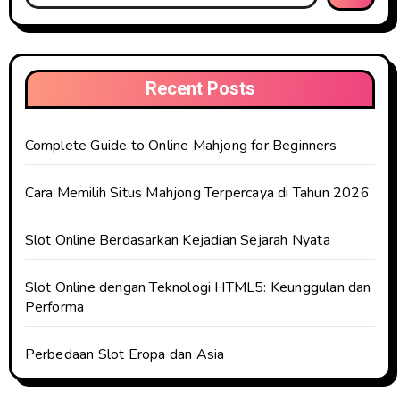
Recent Posts
Complete Guide to Online Mahjong for Beginners
Cara Memilih Situs Mahjong Terpercaya di Tahun 2026
Slot Online Berdasarkan Kejadian Sejarah Nyata
Slot Online dengan Teknologi HTML5: Keunggulan dan
Performa
Perbedaan Slot Eropa dan Asia