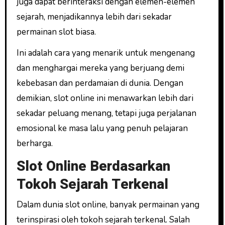
juga dapat berinteraksi dengan elemen-elemen
sejarah, menjadikannya lebih dari sekadar
permainan slot biasa.
Ini adalah cara yang menarik untuk mengenang
dan menghargai mereka yang berjuang demi
kebebasan dan perdamaian di dunia. Dengan
demikian, slot online ini menawarkan lebih dari
sekadar peluang menang, tetapi juga perjalanan
emosional ke masa lalu yang penuh pelajaran
berharga.
Slot Online Berdasarkan
Tokoh Sejarah Terkenal
Dalam dunia slot online, banyak permainan yang
terinspirasi oleh tokoh sejarah terkenal. Salah