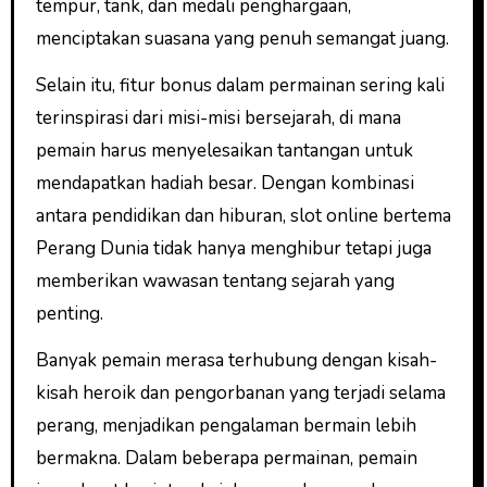
tempur, tank, dan medali penghargaan,
menciptakan suasana yang penuh semangat juang.
Selain itu, fitur bonus dalam permainan sering kali
terinspirasi dari misi-misi bersejarah, di mana
pemain harus menyelesaikan tantangan untuk
mendapatkan hadiah besar. Dengan kombinasi
antara pendidikan dan hiburan, slot online bertema
Perang Dunia tidak hanya menghibur tetapi juga
memberikan wawasan tentang sejarah yang
penting.
Banyak pemain merasa terhubung dengan kisah-
kisah heroik dan pengorbanan yang terjadi selama
perang, menjadikan pengalaman bermain lebih
bermakna. Dalam beberapa permainan, pemain