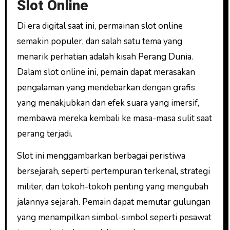
Slot Online
Di era digital saat ini, permainan slot online
semakin populer, dan salah satu tema yang
menarik perhatian adalah kisah Perang Dunia.
Dalam slot online ini, pemain dapat merasakan
pengalaman yang mendebarkan dengan grafis
yang menakjubkan dan efek suara yang imersif,
membawa mereka kembali ke masa-masa sulit saat
perang terjadi.
Slot ini menggambarkan berbagai peristiwa
bersejarah, seperti pertempuran terkenal, strategi
militer, dan tokoh-tokoh penting yang mengubah
jalannya sejarah. Pemain dapat memutar gulungan
yang menampilkan simbol-simbol seperti pesawat