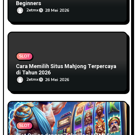
Beginners
2etmx
28 Mei 2026
SLOT
Cara Memilih Situs Mahjong Terpercaya
di Tahun 2026
2etmx
26 Mei 2026
SLOT