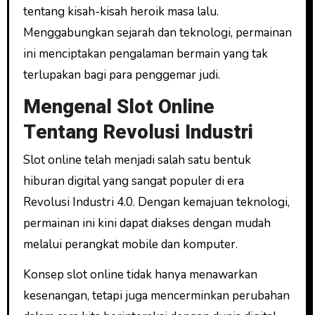
tentang kisah-kisah heroik masa lalu.
Menggabungkan sejarah dan teknologi, permainan
ini menciptakan pengalaman bermain yang tak
terlupakan bagi para penggemar judi.
Mengenal Slot Online
Tentang Revolusi Industri
Slot online telah menjadi salah satu bentuk
hiburan digital yang sangat populer di era
Revolusi Industri 4.0. Dengan kemajuan teknologi,
permainan ini kini dapat diakses dengan mudah
melalui perangkat mobile dan komputer.
Konsep slot online tidak hanya menawarkan
kesenangan, tetapi juga mencerminkan perubahan