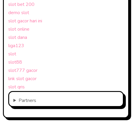
slot bet 200
demo slot
slot gacor hari ini
slot online
slot dana
liga123
slot
slot88
slot777 gacor
link slot gacor
slot qris
Partners