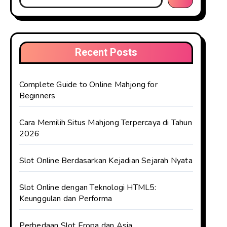
Recent Posts
Complete Guide to Online Mahjong for
Beginners
Cara Memilih Situs Mahjong Terpercaya di Tahun
2026
Slot Online Berdasarkan Kejadian Sejarah Nyata
Slot Online dengan Teknologi HTML5:
Keunggulan dan Performa
Perbedaan Slot Eropa dan Asia