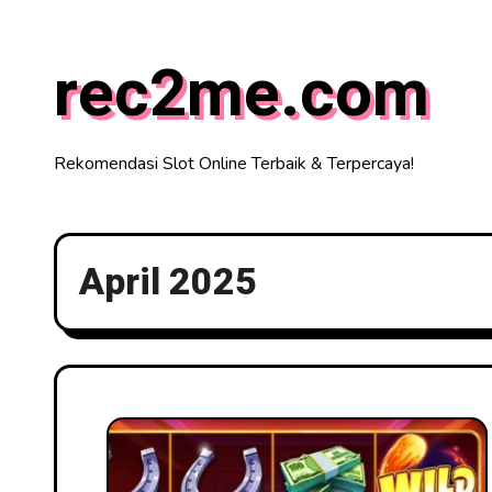
Skip
to
rec2me.com
content
Rekomendasi Slot Online Terbaik & Terpercaya!
April 2025