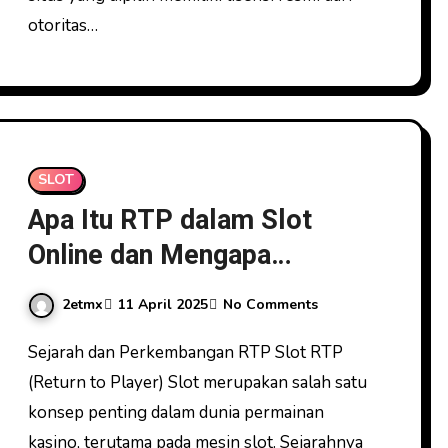
otoritas…
SLOT
Apa Itu RTP dalam Slot
Online dan Mengapa
Penting?
2etmx
11 April 2025
No Comments
Sejarah dan Perkembangan RTP Slot RTP
(Return to Player) Slot merupakan salah satu
konsep penting dalam dunia permainan
kasino, terutama pada mesin slot. Sejarahnya