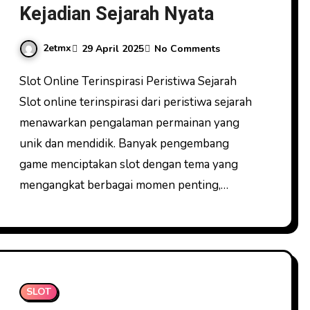
Kejadian Sejarah Nyata
2etmx
29 April 2025
No Comments
Slot Online Terinspirasi Peristiwa Sejarah
Slot online terinspirasi dari peristiwa sejarah
menawarkan pengalaman permainan yang
unik dan mendidik. Banyak pengembang
game menciptakan slot dengan tema yang
mengangkat berbagai momen penting,…
SLOT