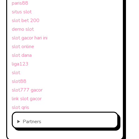
paris88
situs slot
slot bet 200
demo slot
slot gacor hari ini
slot online
slot dana
liga123
slot
slot88
slot777 gacor
link slot gacor
slot qris
Partners