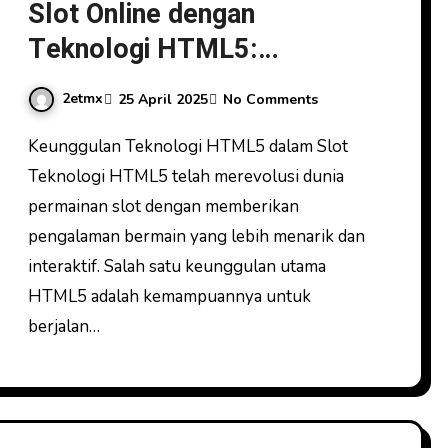
Slot Online dengan
Teknologi HTML5:
Keunggulan dan Performa
2etmx
25 April 2025
No Comments
Keunggulan Teknologi HTML5 dalam Slot
Teknologi HTML5 telah merevolusi dunia
permainan slot dengan memberikan
pengalaman bermain yang lebih menarik dan
interaktif. Salah satu keunggulan utama
HTML5 adalah kemampuannya untuk
berjalan…